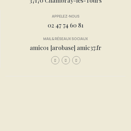
37170 Chambray-lès-Tours
APPELEZ-NOUS
02 47 74 60 81
MAIL & RÉSEAUX SOCIAUX
amic01 [arobase] amic37.fr