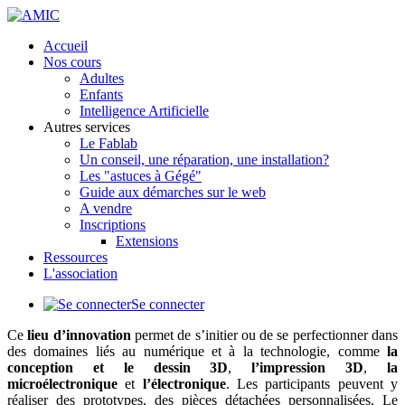
précédente
précédent
suivante
suivant
Accueil
Nos cours
Adultes
Enfants
Intelligence Artificielle
Autres services
Le Fablab
Un conseil, une réparation, une installation?
Les "astuces à Gégé"
Guide aux démarches sur le web
A vendre
Inscriptions
Extensions
Ressources
L'association
Se connecter
Ce
lieu d’innovation
permet de s’initier ou de se perfectionner dans
des domaines liés au numérique et à la technologie, comme
la
conception et le dessin 3D
,
l’impression 3D
,
la
microélectronique
et
l’électronique
. Les participants peuvent y
réaliser des prototypes, des pièces détachées personnalisées. Le