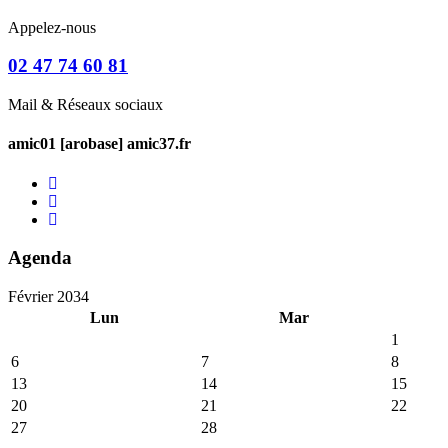
Appelez-nous
02 47 74 60 81
Mail & Réseaux sociaux
amic01 [arobase] amic37.fr
Agenda
Février 2034
Lun
Mar
1
6
7
8
13
14
15
20
21
22
27
28