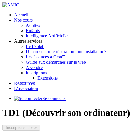
précédente
précédent
suivante
suivant
Accueil
Nos cours
Adultes
Enfants
Intelligence Artificielle
Autres services
Le Fablab
Un conseil, une réparation, une installation?
Les "astuces à Gégé"
Guide aux démarches sur le web
A vendre
Inscriptions
Extensions
Ressources
L'association
Se connecter
TD1 (Découvrir son ordinateur)
Inscriptions closes