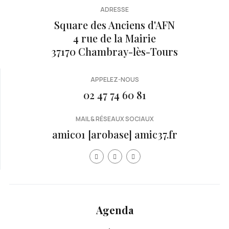
ADRESSE
Square des Anciens d'AFN
4 rue de la Mairie
37170 Chambray-lès-Tours
APPELEZ-NOUS
02 47 74 60 81
MAIL & RÉSEAUX SOCIAUX
amic01 [arobase] amic37.fr
Année
Mois
Mois
Année
précédente
précédent
suivan
suivante
Agenda