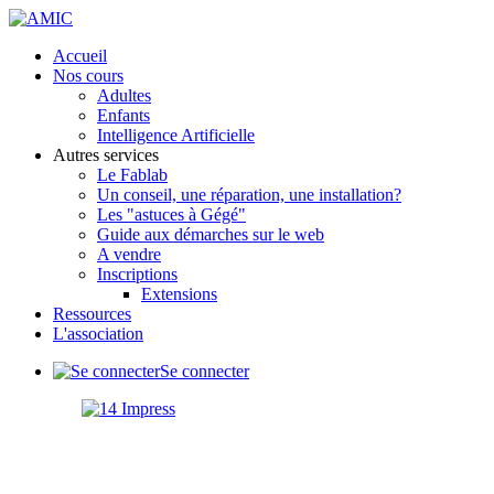
précédente
précédent
suivante
suivant
Accueil
Nos cours
Adultes
Enfants
Intelligence Artificielle
Autres services
Le Fablab
Un conseil, une réparation, une installation?
Les "astuces à Gégé"
Guide aux démarches sur le web
A vendre
Inscriptions
Extensions
Ressources
L'association
Se connecter