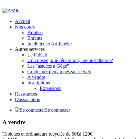
précédente
précédent
suivante
suivant
Accueil
Nos cours
Adultes
Enfants
Intelligence Artificielle
Autres services
Le Fablab
Un conseil, une réparation, une installation?
Les "astuces à Gégé"
Guide aux démarches sur le web
A vendre
Inscriptions
Extensions
Ressources
L'association
Se connecter
A vendre
Tablettes et ordinateurs recyclés de 50€à 120€