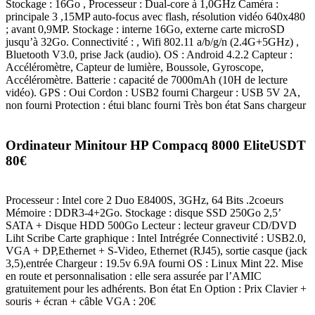
Stockage : 16Go , Processeur : Dual-core à 1,0GHz Caméra :
principale 3 ,15MP auto-focus avec flash, résolution vidéo 640x480
; avant 0,9MP. Stockage : interne 16Go, externe carte microSD
jusqu’à 32Go. Connectivité : , Wifi 802.11 a/b/g/n (2.4G+5GHz) ,
Bluetooth V3.0, prise Jack (audio). OS : Android 4.2.2 Capteur :
Accéléromètre, Capteur de lumière, Boussole, Gyroscope,
Accéléromètre. Batterie : capacité de 7000mAh (10H de lecture
vidéo). GPS : Oui Cordon : USB2 fourni Chargeur : USB 5V 2A,
non fourni Protection : étui blanc fourni Très bon état Sans chargeur
Ordinateur Minitour HP Compacq 8000 EliteUSDT
80€
Processeur : Intel core 2 Duo E8400S, 3GHz, 64 Bits .2coeurs
Mémoire : DDR3-4+2Go. Stockage : disque SSD 250Go 2,5’
SATA + Disque HDD 500Go Lecteur : lecteur graveur CD/DVD
Liht Scribe Carte graphique : Intel Intrégrée Connectivité : USB2.0,
VGA + DP,Ethernet + S-Video, Ethernet (RJ45), sortie casque (jack
3,5),entrée Chargeur : 19.5v 6.9A fourni OS : Linux Mint 22. Mise
en route et personnalisation : elle sera assurée par l’AMIC
gratuitement pour les adhérents. Bon état En Option : Prix Clavier +
souris + écran + câble VGA : 20€