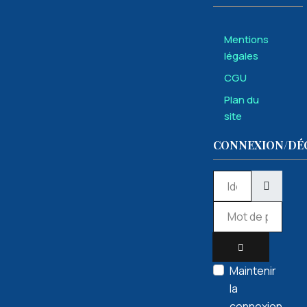
Mentions
légales
CGU
Intelligence
Plan du
artificielle
site
CONNEXION/DÉ
Découverte
Identifiant
et
initiation
Mot de passe
à
quelques
outils
AFFICHER LE 
Maintenir
de l'IA
la
connexion