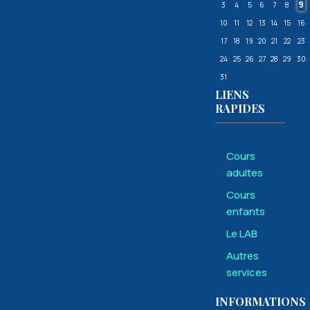
9
3
4
5
6
7
8
10
11
12
13
14
15
16
Trouver
17
18
19
20
21
22
23
vos
24
25
26
27
28
29
30
ancêtres
31
sur le
LIENS
web
RAPIDES
Construire
facilement
Cours
vos
adultes
arbres
Cours
généalogiques.
enfants
LIRE
Le LAB
LA
SUITE
Autres
20-
services
GEN
INFORMATIONS