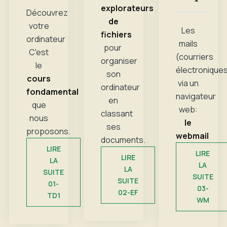
explorateurs
Découvrez
de
votre
Les
fichiers
ordinateur
mails
pour
C'est
(courriers
organiser
le
électronique
son
cours
via un
ordinateur
fondamental
navigateur
en
que
web:
classant
nous
le
ses
proposons.
webmail
documents.
LIRE
LIRE
LIRE
LA
LA
LA
SUITE
SUITE
SUITE
01-
03-
02-EF
TD1
WM