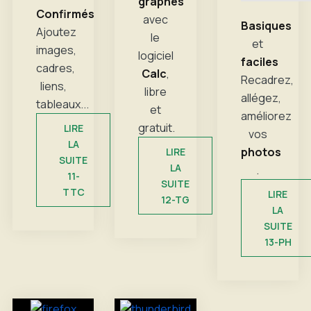
graphes
Confirmés
avec
Basiques
Ajoutez
le
et
images,
logiciel
faciles
cadres,
Calc
,
Recadrez,
liens,
libre
allégez,
tableaux...
et
améliorez
gratuit.
LIRE
vos
LA
photos
LIRE
SUITE
LA
.
11-
SUITE
TTC
LIRE
12-TG
LA
SUITE
13-PH