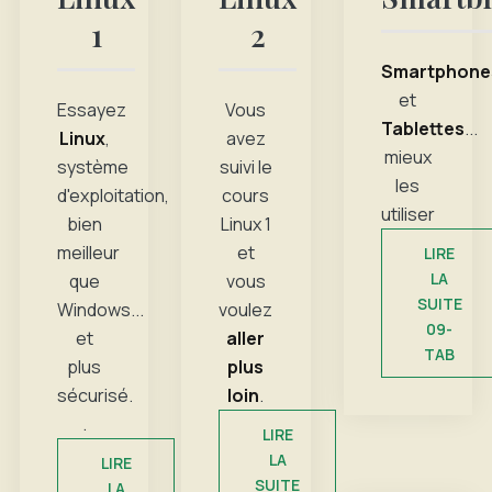
1
2
Smartphone
et
Essayez
Vous
Tablettes
...
Linux
,
avez
mieux
système
suivi le
les
d'exploitation,
cours
utiliser
bien
Linux 1
meilleur
et
LIRE
LA
que
vous
SUITE
Windows...
voulez
09-
et
aller
TAB
plus
plus
sécurisé.
loin
.
.
LIRE
LA
LIRE
SUITE
LA