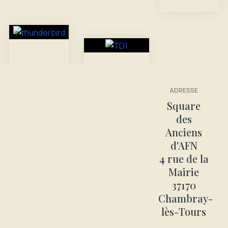
Livre
Affiches
photos
ADRESSE
Square
des
Pour
Un
Anciens
vous
voyage
,
d'AFN
même
une
4 rue de la
ou
réunion
Mairie
votre
de
37170
association,
famille
,
Chambray-
concevez
une
lès-Tours
vos
visite
....
affiches