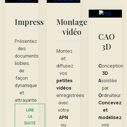
Impress
Montage
vidéo
CAO
Présentez
3D
des
Montez
documents
et
lisibles,
diffusez
C
onception
de
vos
3D
façon
petites
A
ssistée
dynamique
vidéos
par
et
enregistrées
O
rdinateur
attrayante
avec
Concevez
votre
et
LIRE
LA
APN
modélisez
SUITE
ou
vos