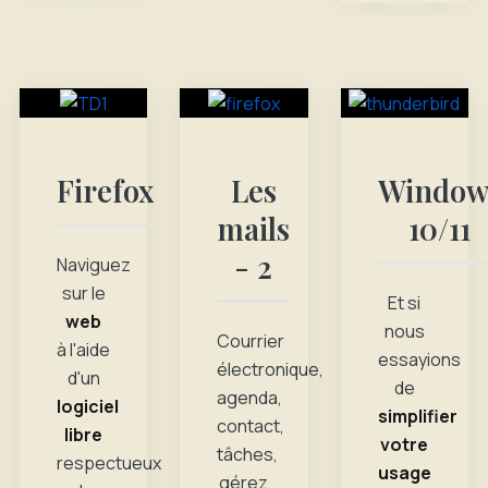
Firefox
Les
Window
mails
10/11
- 2
Naviguez
sur le
Et si
web
nous
Courrier
à l'aide
essayions
électronique,
d'un
de
agenda,
logiciel
simplifier
contact,
libre
votre
tâches,
respectueux
usage
gérez