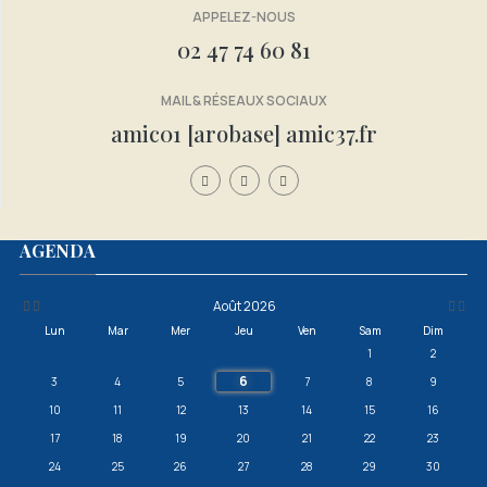
APPELEZ-NOUS
02 47 74 60 81
MAIL & RÉSEAUX SOCIAUX
amic01 [arobase] amic37.fr
Année
Mois
Mois
Année
AGENDA
précédente
précédent
suivan
suivante
Août 2026
Lun
Mar
Mer
Jeu
Ven
Sam
Dim
1
2
6
3
4
5
7
8
9
10
11
12
13
14
15
16
17
18
19
20
21
22
23
24
25
26
27
28
29
30