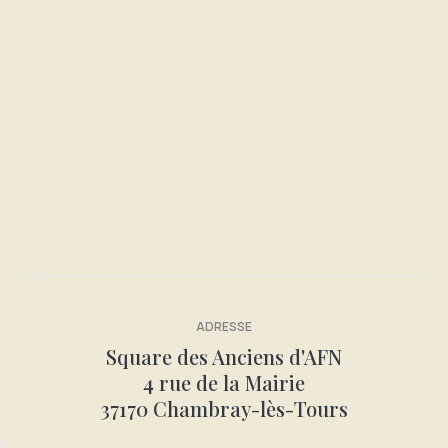
LIRE LA SUITE : 003-BARRE PERSONNELLE
Le copier-coller +++
Le presse-papiers peut mémoriser toutes vos copies
qui restent en mémoire jusqu’à la fermeture de la
session.
ADRESSE
LIRE LA SUITE : 001- COUPER/COPIER: HISTORIQUE
Square des Anciens d'AFN
4 rue de la Mairie
37170 Chambray-lès-Tours