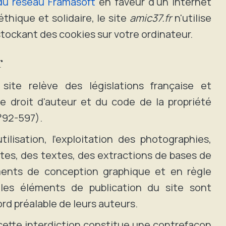
e du réseau Framasoft
en faveur d'un internet
 éthique et solidaire, le site
amic37.fr
n'utilise
stockant des cookies sur votre ordinateur.
r
site relève des législations française et
le droit d'auteur et du code de la propriété
N°92-597).
utilisation, l'exploitation des photographies,
tes, des textes, des extractions de bases de
ents de conception graphique et en règle
les éléments de publication du site sont
rd préalable de leurs auteurs.
cette interdiction constitue une contrefaçon