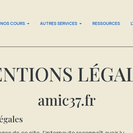
NOS COURS
AUTRES SERVICES
RESSOURCES
L
NTIONS LÉGA
amic37.fr
égales
ges de ce site, l'internaute reconnaît avoir lu