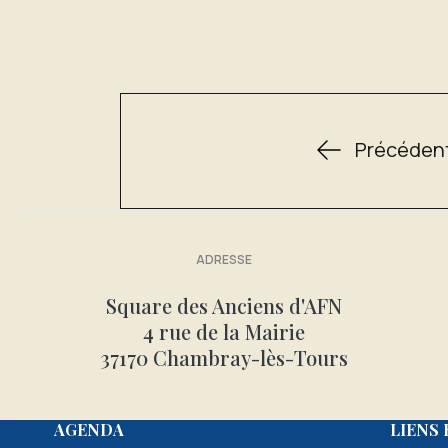
Précéden
ADRESSE
Square des Anciens d'AFN
4 rue de la Mairie
37170 Chambray-lès-Tours
Année
Mois
Mois
Année
AGENDA
LIENS 
précédente
précédent
suivant
suivante