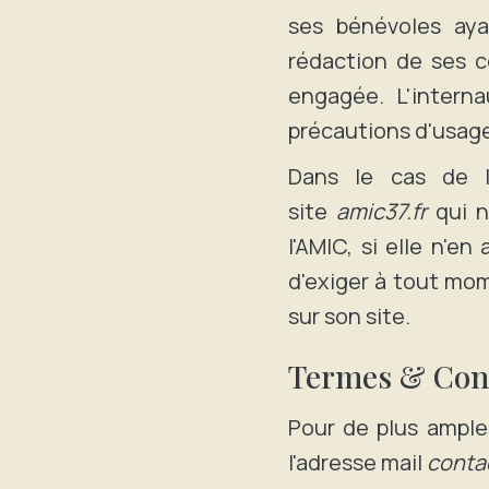
ses bénévoles aya
rédaction de ses c
engagée. L'interna
précautions d'usag
Dans le cas de l
site
amic37.fr
qui n'
l'AMIC, si elle n'e
d'exiger à tout mom
sur son site.
Termes & Con
Pour de plus ample
l'adresse mail
contac