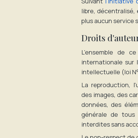
Suivant
l'initiativ
libre, décentralisé,
plus aucun service 
Droits d'auteu
L'ensemble de ce 
internationale sur 
intellectuelle (loi 
La reproduction, l'
des images, des car
données, des élém
générale de tous 
interdites sans acco
Le non-respect de 