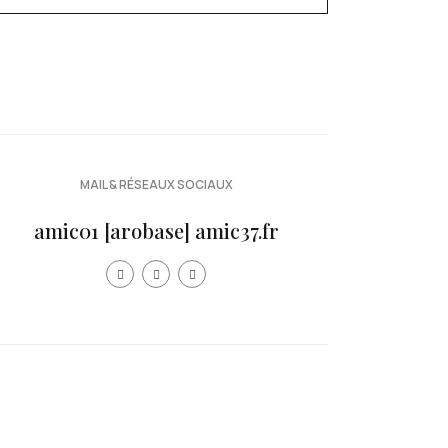
MAIL & RÉSEAUX SOCIAUX
amic01 [arobase] amic37.fr