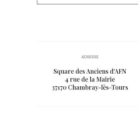
ADRESSE
Square des Anciens d'AFN
4 rue de la Mairie
37170 Chambray-lès-Tours
Année
Mois
Mois
Année
précédente
précédent
suivant
suivante