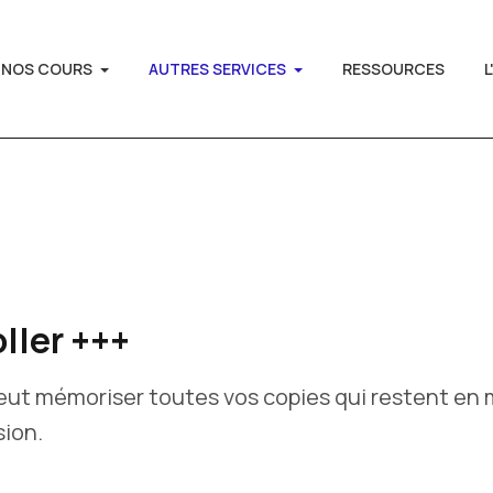
NOS COURS
AUTRES SERVICES
RESSOURCES
L
ller +++
eut mémoriser toutes vos copies qui restent en 
sion.