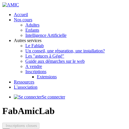
précédente
précédent
suivante
suivant
Accueil
Nos cours
Adultes
Enfants
Intelligence Artificielle
Autres services
Le Fablab
Un conseil, une réparation, une installation?
Les "astuces à Gégé"
Guide aux démarches sur le web
A vendre
Inscriptions
Extensions
Ressources
L'association
Se connecter
FabAmicLab
Inscriptions closes