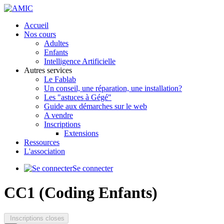
précédente
précédent
suivante
suivant
Accueil
Nos cours
Adultes
Enfants
Intelligence Artificielle
Autres services
Le Fablab
Un conseil, une réparation, une installation?
Les "astuces à Gégé"
Guide aux démarches sur le web
A vendre
Inscriptions
Extensions
Ressources
L'association
Se connecter
CC1 (Coding Enfants)
Inscriptions closes