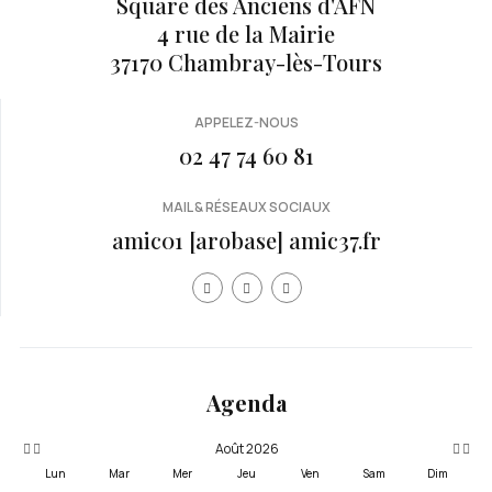
Square des Anciens d'AFN
4 rue de la Mairie
37170 Chambray-lès-Tours
APPELEZ-NOUS
02 47 74 60 81
MAIL & RÉSEAUX SOCIAUX
amic01 [arobase] amic37.fr
Année
Mois
Mois
Année
précédente
précédent
suivan
suivante
Agenda
Août 2026
Lun
Mar
Mer
Jeu
Ven
Sam
Dim