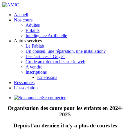
précédente
précédent
suivante
suivant
Accueil
Nos cours
Adultes
Enfants
Intelligence Artificielle
Autres services
Le Fablab
Un conseil, une réparation, une installation?
Les "astuces à Gégé"
Guide aux démarches sur le web
A vendre
Inscriptions
Extensions
Ressources
L'association
Se connecter
Organisation des cours pour les enfants en 2024-
2025
Depuis l'an dernier, il n'y a plus de cours les