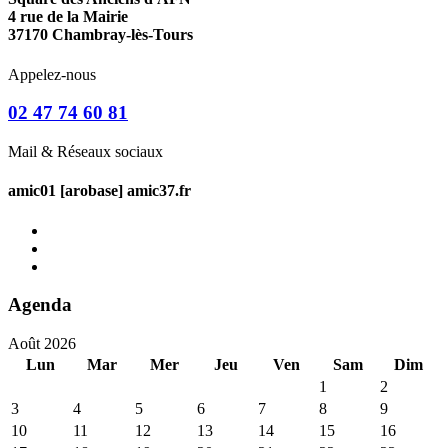
4 rue de la Mairie
37170 Chambray-lès-Tours
Appelez-nous
02 47 74 60 81
Mail & Réseaux sociaux
amic01 [arobase] amic37.fr
Agenda
Août 2026
Lun
Mar
Mer
Jeu
Ven
Sam
Dim
1
2
3
4
5
6
7
8
9
10
11
12
13
14
15
16