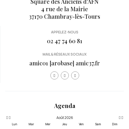
Square des Anciens d'AFN
4 rue de la Mairie
37170 Chambray-lès-Tours
APPELEZ-NOUS
02 47 74 60 81
MAIL & RÉSEAUX SOCIAUX
amic01 [arobase] amic37.fr
Année
Mois
Mois
Année
précédente
précédent
suivan
suivante
Agenda
Août 2026
Lun
Mar
Mer
Jeu
Ven
Sam
Dim