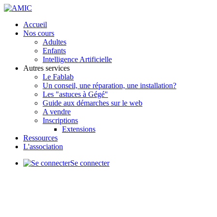
précédente
précédent
suivante
suivant
Accueil
Nos cours
Adultes
Enfants
Intelligence Artificielle
Autres services
Le Fablab
Un conseil, une réparation, une installation?
Les "astuces à Gégé"
Guide aux démarches sur le web
A vendre
Inscriptions
Extensions
Ressources
L'association
Se connecter