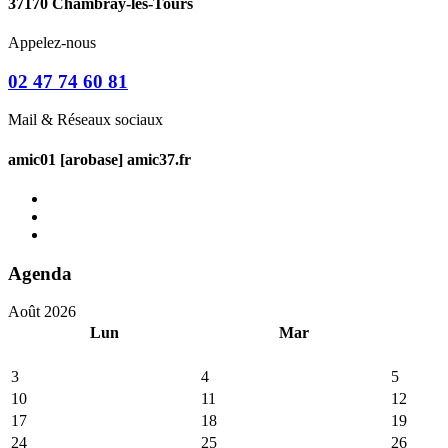
37170 Chambray-lès-Tours
Appelez-nous
02 47 74 60 81
Mail & Réseaux sociaux
amic01 [arobase] amic37.fr
Agenda
Août 2026
Lun
Mar
3
4
5
10
11
12
17
18
19
24
25
26