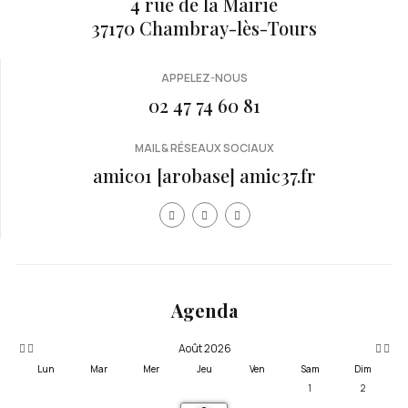
4 rue de la Mairie
37170 Chambray-lès-Tours
APPELEZ-NOUS
02 47 74 60 81
MAIL & RÉSEAUX SOCIAUX
amic01 [arobase] amic37.fr
Année
Mois
Mois
Année
précédente
précédent
suivan
suivante
Agenda
Août 2026
Lun
Mar
Mer
Jeu
Ven
Sam
Dim
1
2